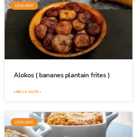
DÉJEUNER
Alokos ( bananes plantain frites )
LIRE LA SUITE »
DÉJEUNER