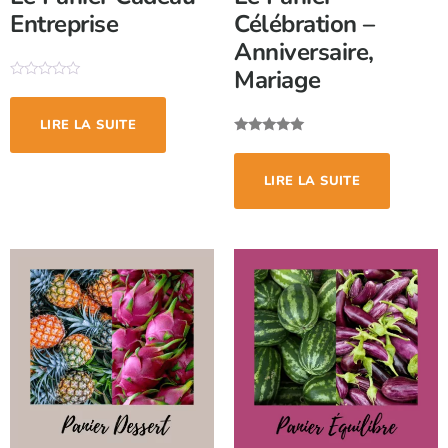
Entreprise
Célébration –
Anniversaire,
Mariage
Note
0
sur
LIRE LA SUITE
5
Note
5.00
sur 5
LIRE LA SUITE