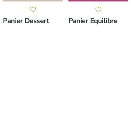
Panier Dessert
Panier Equilibre
Note
Note
0
0
sur
sur
LIRE LA SUITE
LIRE LA SUITE
5
5
Restez à l’affut des dernières offres